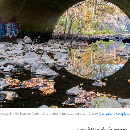
Fotografía de Ernesto Castro Mora, artista invitado en este número
(ver galería completa
Los hijos de la gent