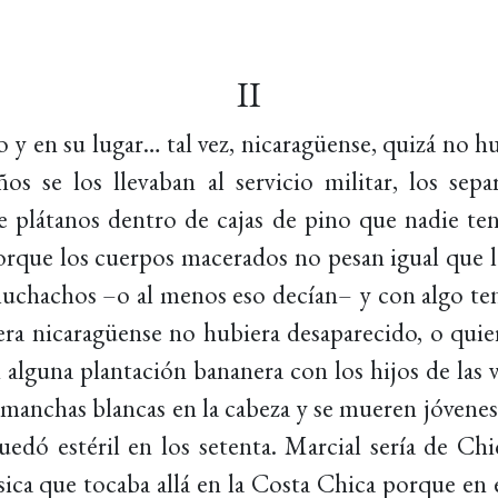
II
 y en su lugar… tal vez, nicaragüense, quizá no h
 se los llevaban al servicio militar, los sepa
e plátanos dentro de cajas de pino que nadie ten
porque los cuerpos macerados no pesan igual que 
uchachos –o al menos eso decían– y con algo tení
uera nicaragüense no hubiera desaparecido, o qui
 alguna plantación bananera con los hijos de las
 manchas blancas en la cabeza y se mueren jóvenes
edó estéril en los setenta. Marcial sería de Chi
ca que tocaba allá en la Costa Chica porque en e