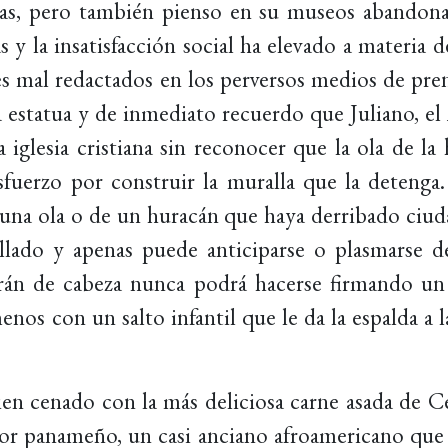
s, pero también pienso en su museos abandona
 y la insatisfacción social ha elevado a materia 
es mal redactados en los perversos medios de pre
 estatua y de inmediato recuerdo que Juliano, el
la iglesia cristiana sin reconocer que la ola de l
esfuerzo por construir la muralla que la dete
na ola o de un huracán que haya derribado ciudad
lado y apenas puede anticiparse o plasmarse d
drán de cabeza nunca podrá hacerse firmando u
os con un salto infantil que le da la espalda a l
ien cenado con la más deliciosa carne asada de C
ñor panameño, un casi anciano afroamericano que 