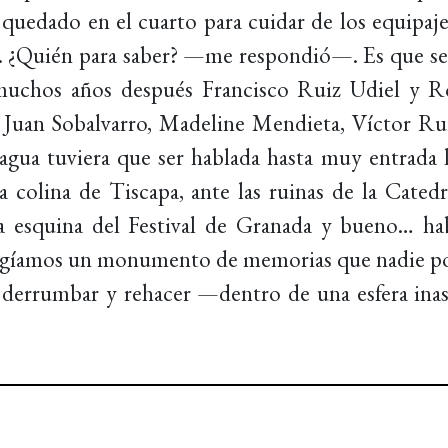
 quedado en el cuarto para cuidar de los equipaj
a. ¿Quién para saber? —me respondió—. Es que se 
muchos años después Francisco Ruiz Udiel y R
uan Sobalvarro, Madeline Mendieta, Víctor Rui
ua tuviera que ser hablada hasta muy entrada la
la colina de Tiscapa, ante las ruinas de la Cated
da esquina del Festival de Granada y bueno… ha
rigíamos un monumento de memorias que nadie podr
ra derrumbar y rehacer —dentro de una esfera ina