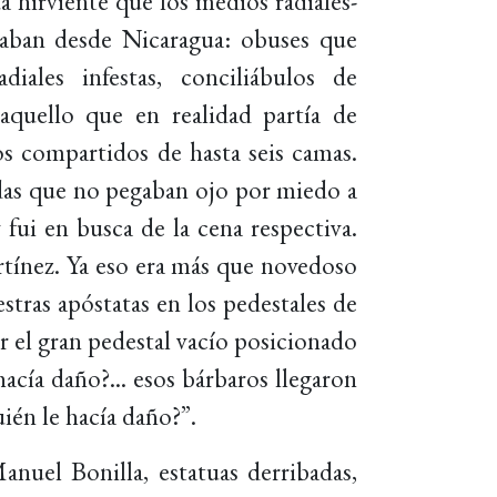
 hirviente que los medios radiales-
haban desde Nicaragua: obuses que
les infestas, conciliábulos de
aquello que en realidad partía de
s compartidos de hasta seis camas.
das que no pegaban ojo por miedo a
 fui en busca de la cena respectiva.
tínez. Ya eso era más que novedoso
stras apóstatas en los pedestales de
r el gran pedestal vacío posicionado
acía daño?... esos bárbaros llegaron
ién le hacía daño?”.
nuel Bonilla, estatuas derribadas,