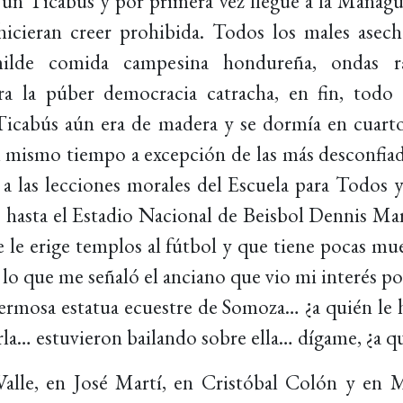
 un Ticabus y por primera vez llegué a la Managua
hicieran creer prohibida. Todos los males asec
de comida campesina hondureña, ondas radia
a la púber democracia catracha, en fin, todo 
Ticabús aún era de madera y se dormía en cuarto
al mismo tiempo a excepción de las más desconfia
a las lecciones morales del Escuela para Todos y
 hasta el Estadio Nacional de Beisbol Dennis Mar
 le erige templos al fútbol y que tiene pocas mue
e lo que me señaló el anciano que vio mi interés po
hermosa estatua ecuestre de Somoza… ¿a quién le h
rla… estuvieron bailando sobre ella… dígame, ¿a qu
Valle, en José Martí, en Cristóbal Colón y en Ma